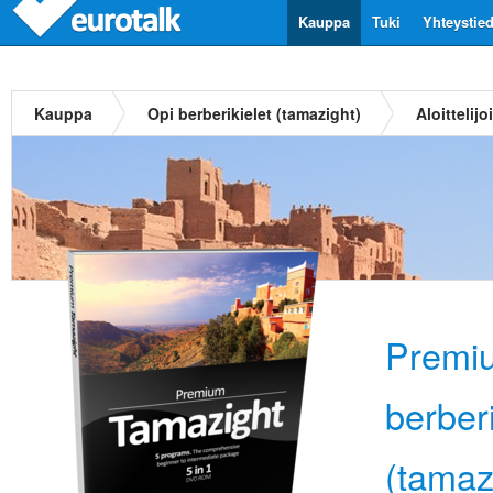
Kauppa
Tuki
Yhteystie
Kauppa
Opi berberikielet (tamazight)
Aloittelijoi
Premiu
berberi
(tamaz