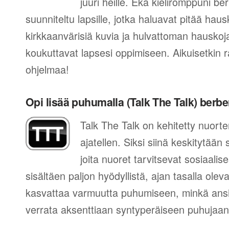
juuri heille. Eka kieliromppuni be
suunniteltu lapsille, jotka haluavat pitää hau
kirkkaanvärisiä kuvia ja hulvattoman hauskoja
koukuttavat lapsesi oppimiseen. Aikuisetkin r
ohjelmaa!
Opi lisää puhumalla (Talk The Talk) berber
Talk The Talk on kehitetty nuort
ajatellen. Siksi siinä keskitytään
joita nuoret tarvitsevat sosiaal
sisältäen paljon hyödyllistä, ajan tasalla ol
kasvattaa varmuutta puhumiseen, minkä ansi
verrata aksenttiaan syntyperäiseen puhujaan