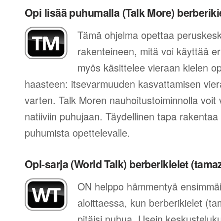
Opi lisää puhumalla (Talk More) berberiki
Tämä ohjelma opettaa peruskes
rakenteineen, mitä voi käyttää eri
myös käsittelee vieraan kielen 
haasteen: itsevarmuuden kasvattamisen vier
varten. Talk Moren nauhoitustoiminnolla voit 
natiiviin puhujaan. Täydellinen tapa rakentaa
puhumista opettelevalle.
Opi-sarja (World Talk) berberikielet (tama
ON helppo hämmentyä ensimmäis
aloittaessa, kun berberikielet (tam
pitäisi puhua. Usein keskusteluk