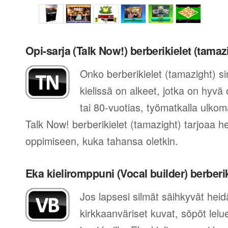
Opi-sarja (Talk Now!) berberikielet (tamaz
Onko berberikielet (tamazight) si
kielissä on alkeet, jotka on hyvä
tai 80-vuotias, työmatkalla ulkomai
Talk Now! berberikielet (tamazight) tarjoaa h
oppimiseen, kuka tahansa oletkin.
Eka kieliromppuni (Vocal builder) berberik
Jos lapsesi silmät säihkyvät he
kirkkaanväriset kuvat, söpöt lelue