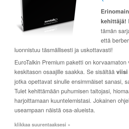
Erinomain
K
kehittäjä!
tämän sarj
että berber
luonnistuu täsmällisesti ja uskottavasti!
EuroTalkin Premium paketti on korvaamaton v
keskitason osaajille saakka. Se sisältää
viis
jotka opettavat sinulle ensimmäiset sanasi, s
Tulet kehittämään puhumisen taitojasi, hiomaa
harjoittamaan kuuntelemistasi. Jokainen ohje
useampaan näistä osa-alueista.
klikkaa suurentaaksesi »