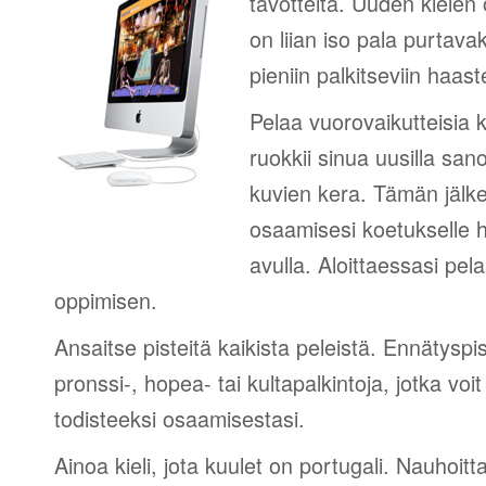
tavotteita. Uuden kielen
on liian iso pala purtava
pieniin palkitseviin haaste
Pelaa vuorovaikutteisia k
ruokkii sinua uusilla sano
kuvien kera. Tämän jälk
osaamisesi koetukselle h
avulla. Aloittaessasi pel
oppimisen.
Ansaitse pisteitä kaikista peleistä. Ennätyspis
pronssi-, hopea- tai kultapalkintoja, jotka voi
todisteeksi osaamisestasi.
Ainoa kieli, jota kuulet on portugali. Nauhoitta