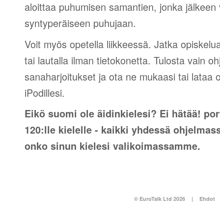
aloittaa puhumisen samantien, jonka jälkeen v
syntyperäiseen puhujaan.
Voit myös opetella liikkeessä. Jatka opiskelu
tai lautalla ilman tietokonetta. Tulosta vain o
sanaharjoitukset ja ota ne mukaasi tai lataa 
iPodillesi.
Eikö suomi ole äidinkielesi? Ei hätää! por
120:lle kielelle - kaikki yhdessä ohjelmas
onko sinun kielesi valikoimassamme.
© EuroTalk Ltd 2026
|
Ehdot