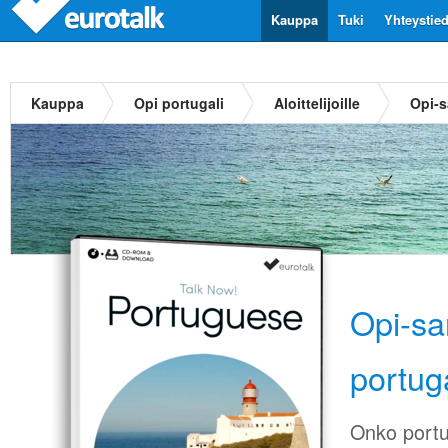
Kauppa
Tuki
Yhteystie
Kauppa
Opi portugali
Aloittelijoille
Opi-s
Opi-sa
portuga
Onko portug