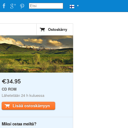
▼
Ostoskärry
€34.95
CD ROM
Lähetetään 24 h kuluessa
Lisää ostoskärryyn
Miksi ostaa meiltä?