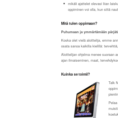
mikäli ajattelet olevasi liian lai
oppiminen voi olla, kun siitä nautt
Mitä tulen oppimaan?
Puhumaan ja ymmärtämään pärjät
Koska olet vielä aloittelija, emme ann
osata sanoa kaikilla kielillä: tervehti
Aloittelijan ohjelma menee suoraan as
ajan ilmaiseminen, maat, tervehdykset
Kuinka se toimii?
Talk N
oppimi
pienii
Pelaa 
muist
koetuk