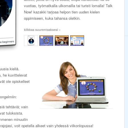
vuotias, työmatkalla ulkomailla tai turisti lomalla! Talk
Now! kazakki tarjoaa helpon tien uuden kielen
oppimiseen, kuka tahansa oletkin.
klikkaa suurentaaksesi »
uusia kieliä.
, he kuvittelevat
ivät ole opiskelleet
ongelmiin:
lsiä tehtäviä; vain
vat tuloksista.
ymmenen minuutin
 rajojasi, voit opetella alkeet vain yhdessä viikonlopussa!