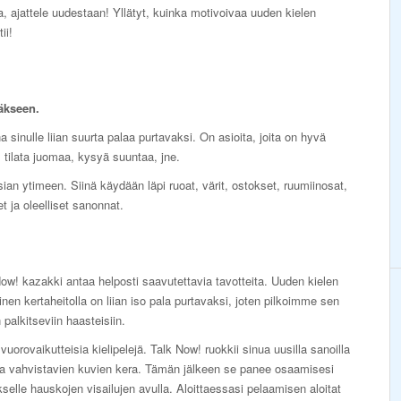
ska, ajattele uudestaan! Yllätyt, kuinka motivoivaa uuden kielen
ii!
äkseen.
a sinulle liian suurta palaa purtavaksi. On asioita, joita on hyvä
ä, tilata juomaa, kysyä suuntaa, jne.
ian ytimeen. Siinä käydään läpi ruoat, värit, ostokset, ruumiinosat,
 ja oleelliset sanonnat.
ow! kazakki antaa helposti saavutettavia tavotteita. Uuden kielen
nen kertaheitolla on liian iso pala purtavaksi, joten pilkoimme sen
n palkitseviin haasteisiin.
vuorovaikutteisia kielipelejä. Talk Now! ruokkii sinua uusilla sanoilla
ia vahvistavien kuvien kera. Tämän jälkeen se panee osaamisesi
selle hauskojen visailujen avulla. Aloittaessasi pelaamisen aloitat