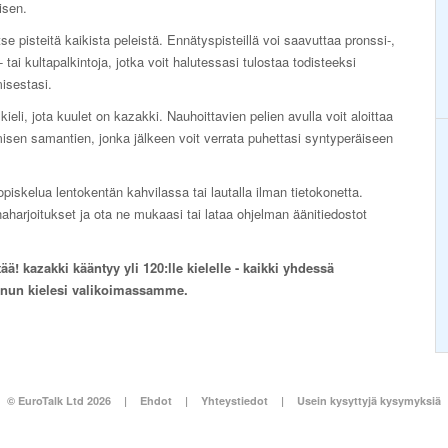
isen.
se pisteitä kaikista peleistä. Ennätyspisteillä voi saavuttaa pronssi-,
 tai kultapalkintoja, jotka voit halutessasi tulostaa todisteeksi
isestasi.
kieli, jota kuulet on kazakki. Nauhoittavien pelien avulla voit aloittaa
sen samantien, jonka jälkeen voit verrata puhettasi syntyperäiseen
piskelua lentokentän kahvilassa tai lautalla ilman tietokonetta.
aharjoitukset ja ota ne mukaasi tai lataa ohjelman äänitiedostot
ä! kazakki kääntyy yli 120:lle kielelle - kaikki yhdessä
inun kielesi valikoimassamme.
© EuroTalk Ltd 2026
|
Ehdot
|
Yhteystiedot
|
Usein kysyttyjä kysymyksiä