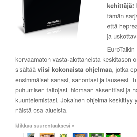
K
kehittäjä!
tämän sarj
että heprea
ja uskottav
EuroTalkin
korvaamaton vasta-alottaneista keskitason os
sisältää
, jotka op
viisi kokonaista ohjelmaa
ensimmäiset sanasi, sanontasi ja lauseesi. T
puhumisen taitojasi, hiomaan aksenttiasi ja h
kuuntelemistasi. Jokainen ohjelma keskittyy
näistä osa-alueista.
klikkaa suurentaaksesi »