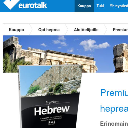
Kauppa
Tuki
Yhteystie
Kauppa
Opi heprea
Aloittelijoille
Premium
Premiu
hepre
Erinomain