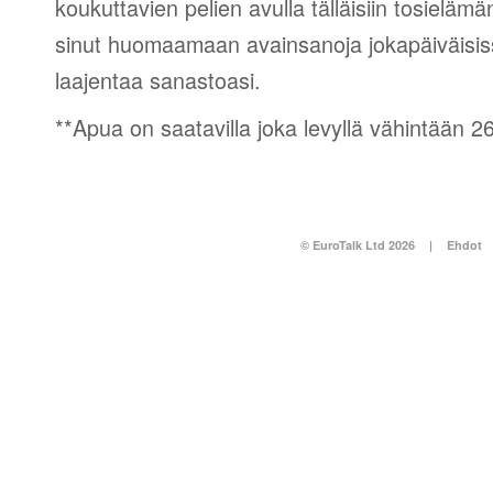
koukuttavien pelien avulla tälläisiin tosielämän
sinut huomaamaan avainsanoja jokapäiväisissä
laajentaa sanastoasi.
**Apua on saatavilla joka levyllä vähintään 26 
© EuroTalk Ltd 2026
|
Ehdot