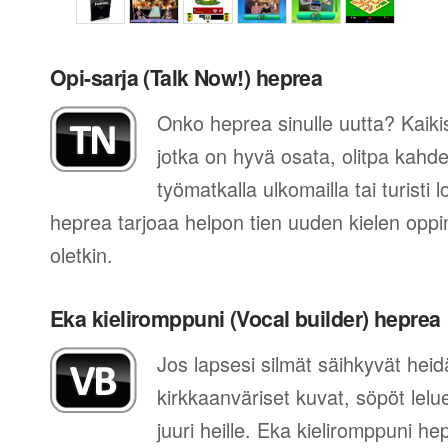
Opi-sarja (Talk Now!) heprea
Onko heprea sinulle uutta? Kaikis
jotka on hyvä osata, olitpa kahde
työmatkalla ulkomailla tai turisti 
heprea tarjoaa helpon tien uuden kielen opp
oletkin.
Eka kieliromppuni (Vocal builder) heprea
Jos lapsesi silmät säihkyvät he
kirkkaanväriset kuvat, söpöt lelue
juuri heille. Eka kieliromppuni he