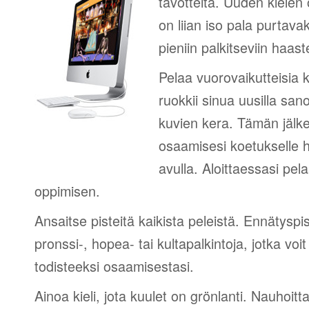
tavotteita. Uuden kielen
on liian iso pala purtava
pieniin palkitseviin haaste
Pelaa vuorovaikutteisia k
ruokkii sinua uusilla sano
kuvien kera. Tämän jälk
osaamisesi koetukselle h
avulla. Aloittaessasi pel
oppimisen.
Ansaitse pisteitä kaikista peleistä. Ennätyspis
pronssi-, hopea- tai kultapalkintoja, jotka voi
todisteeksi osaamisestasi.
Ainoa kieli, jota kuulet on grönlanti. Nauhoitta