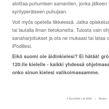
aloittaa puhumisen samantien, jonka jälkeen v
syntyperäiseen puhujaan.
Voit myös opetella liikkeessä. Jatka opiskelu
tai lautalla ilman tietokonetta. Tulosta vain o
sanaharjoitukset ja ota ne mukaasi tai lataa 
iPodillesi.
Eikö suomi ole äidinkielesi? Ei hätää! grö
120:lle kielelle - kaikki yhdessä ohjelmas
onko sinun kielesi valikoimassamme.
© EuroTalk Ltd 2026
|
Ehdot