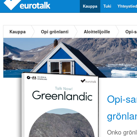
Kauppa
Tuki
Yhteystie
Kauppa
Opi grönlanti
Aloittelijoille
Opi-s
Opi-sa
grönlan
Onko grönla