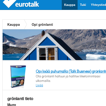
Kauppa
Tuki
Yhteystie
Kauppa
Opi grönlanti
Opi lisää puhumalla (Talk Business) grönlanti
Ota grönlanti haltuun ja hallitse liiketoimintaasi
ulkomailla.
Lisää
grönlanti tieto
Murre