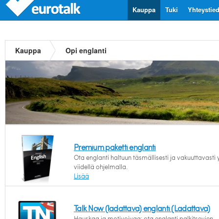
Kauppa
Tuki
Yhteystie
Kauppa
Opi englanti
Premium paketti englanti
Ota englanti haltuun täsmällisesti ja vakuuttavasti y
viidellä ohjelmalla.
Lisää
Talk Now (ladattava) englanti (Ladattava)
Hauskaa ja motivoivaa: ota englanti palkitsevien