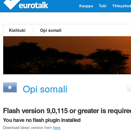
Kauppa
Tuki
Yhteystie
Kielituki
Opi somali
Opi somali
Flash version 9,0,115 or greater is require
You have no flash plugin installed
Download latest version from
here