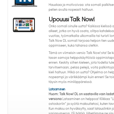
Hauskaa ja motivoivaa: ota somali palkitse
pelien avulla nopeasti haltuun.
Upouusi Talk Now!
Onko somali sinulle uutta? Kaikissa kielissä 
alkeet, jotka on hyvä osata, olitpa kahdeksa
vuotias, työmatkalla ulkomailla tai turisti lo
Talk Now DL somali tarjoaa helpon tien uude
oppimiseen, kuka tahansa oletkin.
Tämä on viimeisin versio Talk Now!:sta! Se 
tasan samoja helppokäyttöisiä oppimistapo
ennen. Keskity siihen kieleen, jota todella tule
tarvitsemaan; pelaa pelejä, voita palkintoja
kieli haltuun. Mikä on uutta? Ohjelma on he
nopeampi ja värikkäämpi kuin ennen! Se toi
täysin myös miniläppäreissä.
Lataaminen
Huom: Talk Now! DL on saatavilla vain lada
versiona
Lataaminen on helppoa! Klikkaa “L
ostoskoriin” ja syötä maksutietosi, kuten tava
Kun maksu on hyväksytty, saat latauslinkin j
sarjanumeron. (Ei hätää, lähetämme ne sinu