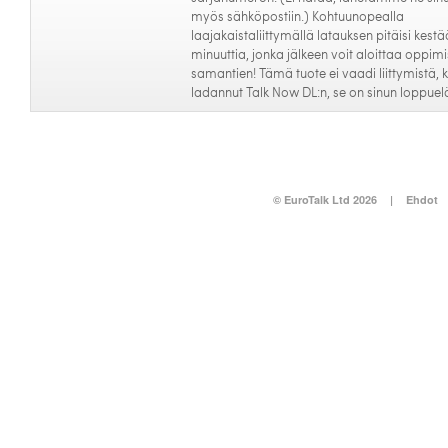
myös sähköpostiin.) Kohtuunopealla
laajakaistaliittymällä latauksen pitäisi kestä
minuuttia, jonka jälkeen voit aloittaa oppim
samantien! Tämä tuote ei vaadi liittymistä, k
ladannut Talk Now DL:n, se on sinun loppue
© EuroTalk Ltd 2026
|
Ehdot