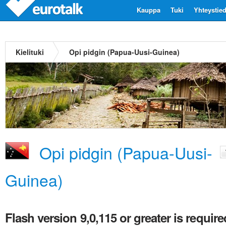
Kauppa
Tuki
Yhteystie
Kielituki
Opi pidgin (Papua-Uusi-Guinea)
Opi pidgin (Papua-Uusi-
Guinea)
Flash version 9,0,115 or greater is require