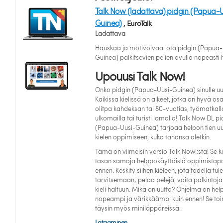
Talk Now (ladattava) pidgin (Papua-
Guinea)
, EuroTalk
Ladattava
Hauskaa ja motivoivaa: ota pidgin (Papua-
Guinea) palkitsevien pelien avulla nopeasti 
Upouusi Talk Now!
Onko pidgin (Papua-Uusi-Guinea) sinulle uu
Kaikissa kielissä on alkeet, jotka on hyvä osa
olitpa kahdeksan tai 80-vuotias, työmatkall
ulkomailla tai turisti lomalla! Talk Now DL pi
(Papua-Uusi-Guinea) tarjoaa helpon tien u
kielen oppimiseen, kuka tahansa oletkin.
Tämä on viimeisin versio Talk Now!:sta! Se 
tasan samoja helppokäyttöisiä oppimistapo
ennen. Keskity siihen kieleen, jota todella tule
tarvitsemaan; pelaa pelejä, voita palkintoja
kieli haltuun. Mikä on uutta? Ohjelma on he
nopeampi ja värikkäämpi kuin ennen! Se toi
täysin myös miniläppäreissä.
Lataaminen