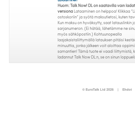
Huom: Talk Now! DL on saatavilla vain lada
versiona
Lataaminen on helppoa! Klikkaa “L
ostoskoriin” ja syötä maksutietosi, kuten tava
Kun maksu on hyväksytty, saat latauslinkin j
sarjanumeron. (Ei hätää, lähetämme ne sinu
myös sähköpostiin.) Kohtuunopealla
laajakaistaliittymällä latauksen pitäisi kestä
minuuttia, jonka jälkeen voit aloittaa oppim
samantien! Tämä tuote ei vaadi liittymistä, k
ladannut Talk Now DL:n, se on sinun loppue
© EuroTalk Ltd 2026
|
Ehdot