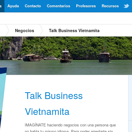
a
Ayuda
Contacto
Comentarios
Profesores
Recursos
a
Negocios
Talk Business Vietnamita
Talk Business
Vietnamita
IMAGÍNATE haciendo negocios con una persona que
no habla tu mismo idioma. Para poder arreglarte sin