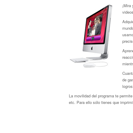
¡Mira
video
Adquie
mundo 
usamo
precis
Aprend
reacci
mient
Cuant
de gan
logros
La movilidad del programa te permite 
etc. Para ello sólo tienes que imprimir