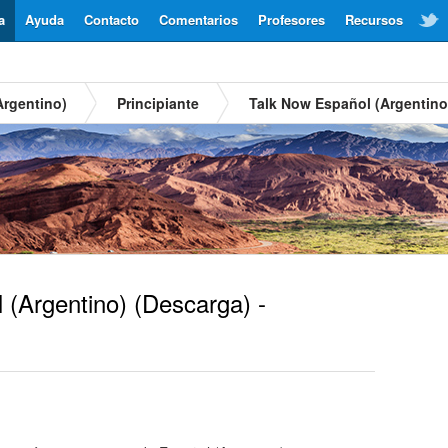
a
Ayuda
Contacto
Comentarios
Profesores
Recursos
Argentino)
Principiante
Talk Now Español (Argentino
 (Argentino)
(Descarga) -