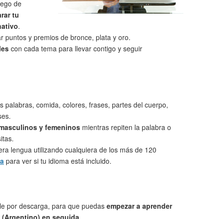
uego de
rar tu
nativo
.
 puntos y premios de bronce, plata y oro.
les
con cada tema para llevar contigo y seguir
s palabras, comida, colores, frases, partes del cuerpo,
ses.
 masculinos y femeninos
mientras repiten la palabra o
itas.
ra lengua utilizando cualquiera de los más de 120
ta
para ver si tu idioma está incluido.
le por descarga, para que puedas
empezar a aprender
 (Argentino) en seguida
.