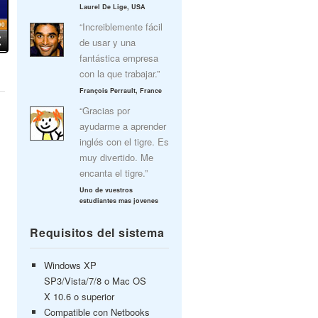
Laurel De Lige, USA
“Increiblemente fácil
de usar y una
fantástica empresa
con la que trabajar.”
François Perrault, France
“Gracias por
ayudarme a aprender
inglés con el tigre. Es
muy divertido. Me
encanta el tigre.”
Uno de vuestros
estudiantes mas jovenes
Requisitos del sistema
Windows XP
SP3/Vista/7/8 o Mac OS
X 10.6 o superior
Compatible con Netbooks