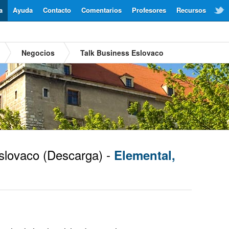
a
Ayuda
Contacto
Comentarios
Profesores
Recursos
Negocios
Talk Business Eslovaco
lovaco
(Descarga) -
Elemental,