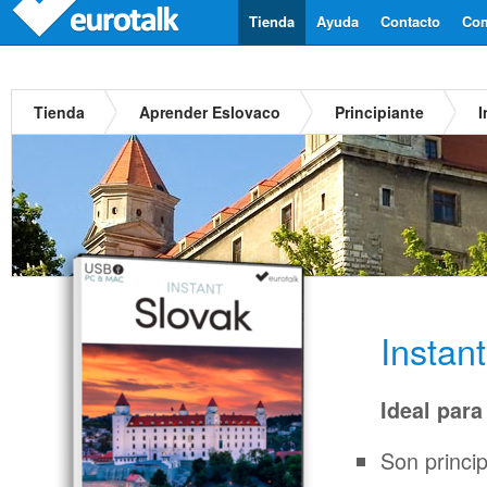
Tienda
Ayuda
Contacto
Com
Tienda
Aprender Eslovaco
Principiante
I
Instan
Ideal para
Son princi