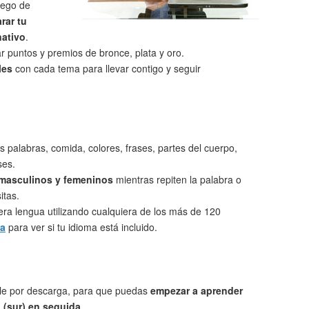
uego de
rar tu
nativo
.
 puntos y premios de bronce, plata y oro.
les
con cada tema para llevar contigo y seguir
s palabras, comida, colores, frases, partes del cuerpo,
ses.
 masculinos y femeninos
mientras repiten la palabra o
itas.
ra lengua utilizando cualquiera de los más de 120
ta
para ver si tu idioma está incluido.
le por descarga, para que puedas
empezar a aprender
 (sur) en seguida
.