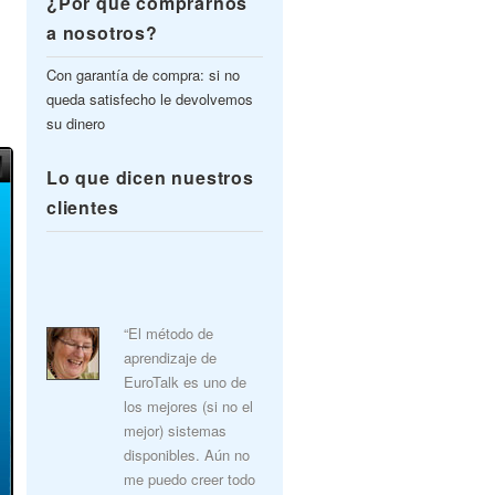
¿Por qué comprarnos
a nosotros?
Con garantía de compra: si no
queda satisfecho le devolvemos
su dinero
Lo que dicen nuestros
clientes
“El método de
aprendizaje de
EuroTalk es uno de
los mejores (si no el
mejor) sistemas
disponibles. Aún no
me puedo creer todo