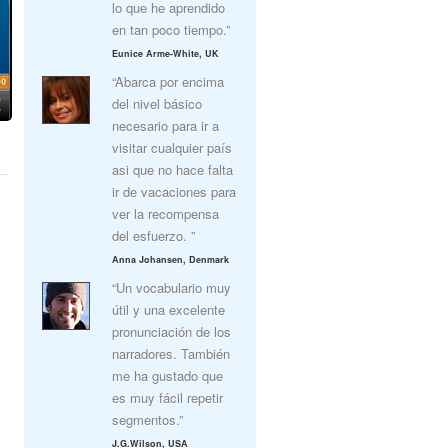
lo que he aprendido
en tan poco tiempo.”
Eunice Arme-White, UK
“Abarca por encima
del nivel básico
necesario para ir a
visitar cualquier país
asi que no hace falta
ir de vacaciones para
ver la recompensa
del esfuerzo. ”
Anna Johansen, Denmark
“Un vocabulario muy
útil y una excelente
pronunciación de los
narradores. También
me ha gustado que
es muy fácil repetir
segmentos.”
J.G.Wilson, USA