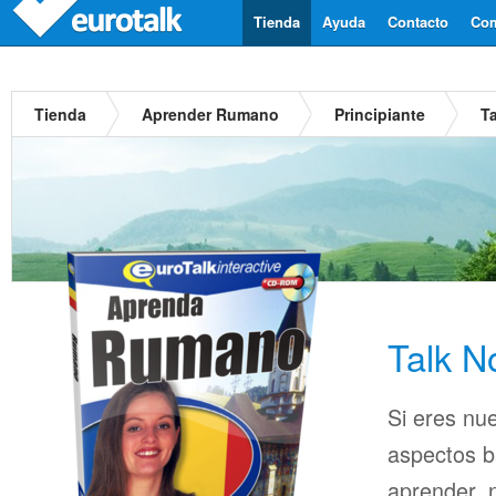
Tienda
Ayuda
Contacto
Com
Tienda
Aprender Rumano
Principiante
T
Talk 
Si eres nu
aspectos b
aprender, n