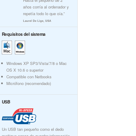
Hasta el pequeño de 2
años corría al ordenador y
repetía todo lo que oía.”
Laurel De Lige, USA
Requisitos del sistema
Windows XP SP3/Vista/7/8 o Mac
OS X 10.6 o superior
Compatible con Netbooks
Micrófono (recomendado)
USB
Un USB tan pequeño como el dedo
meñique capaz de guardar información.