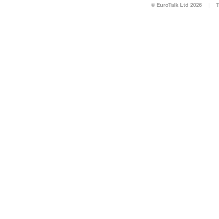
© EuroTalk Ltd 2026
|
T