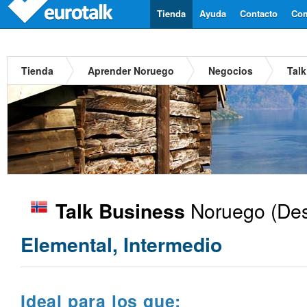
Tienda
Ayuda
Contacto
Com
Tienda
Aprender Noruego
Negocios
Tal
Noruego
(Des
Talk Business
Elemental, Intermedio
Ideal para los que: