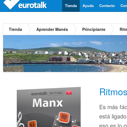
Tienda
Ayuda
Contacto
Com
Tienda
Aprender Manés
Principiante
Rit
Ritmo
Es más fác
está ligado
eso es lo 