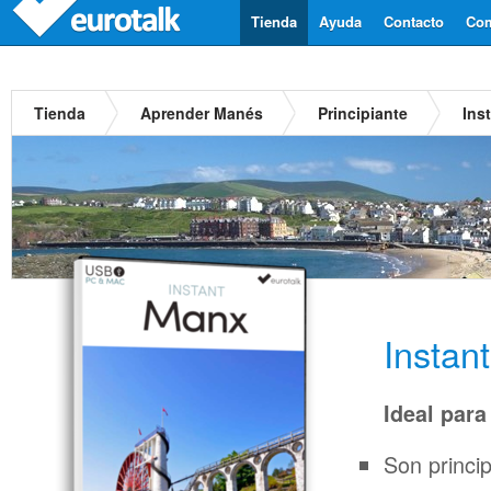
Tienda
Ayuda
Contacto
Com
Tienda
Aprender Manés
Principiante
Ins
Insta
Ideal para
Son princi