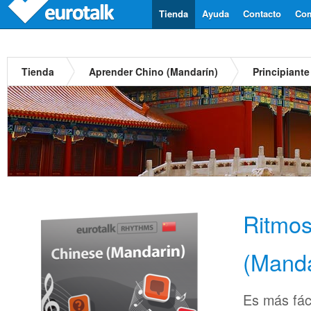
Tienda
Ayuda
Contacto
Com
Tienda
Aprender Chino (Mandarín)
Principiante
Ritmos
(Manda
Es más fác