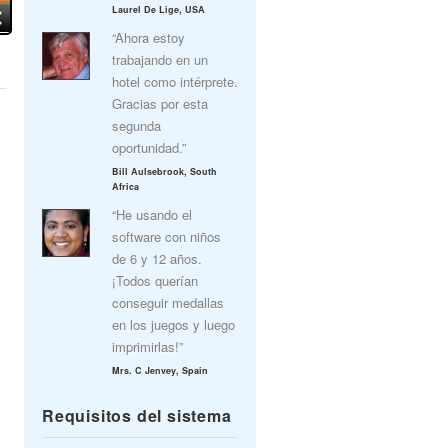
Laurel De Lige, USA
“Ahora estoy
trabajando en un
hotel como intérprete.
Gracias por esta
segunda
oportunidad.”
Bill Aulsebrook, South
Africa
“He usando el
software con niños
de 6 y 12 años.
¡Todos querían
conseguir medallas
en los juegos y luego
imprimirlas!”
Mrs. C Jenvey, Spain
Requisitos del sistema