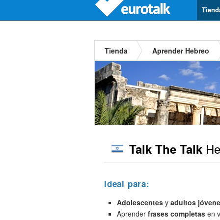
Tiend
Tienda
Aprender Hebreo
He
Talk The Talk
Ideal para:
Adolescentes
y
adultos jóven
Aprender
frases completas
en v