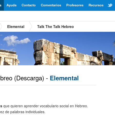
a
Ayuda
Contacto
Comentarios
Profesores
Recursos
Elemental
Talk The Talk Hebreo
breo
(Descarga) -
Elemental
es
que quieren aprender vocabulario social en Hebreo.
ez de palabras individuales.