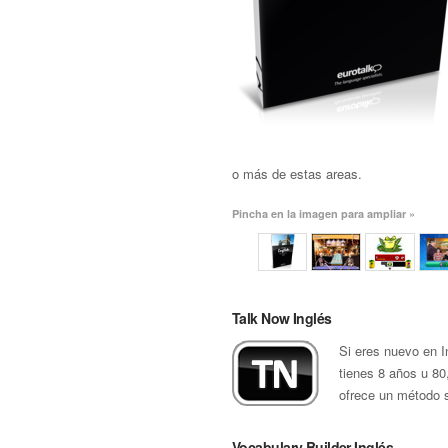
o más de estas areas.
Pincha en la imagen para ampliar »
Talk Now Inglés
Si eres nuevo en I
tienes 8 años u 80,
ofrece un método s
Vocabulary Builder Inglés