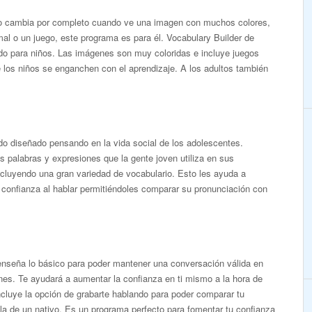
hijo cambia por completo cuando ve una imagen con muchos colores,
mal o un juego, este programa es para él. Vocabulary Builder de
do para niños. Las imágenes son muy coloridas e incluye juegos
e los niños se enganchen con el aprendizaje. A los adultos también
ido diseñado pensando en la vida social de los adolescentes.
s palabras y expresiones que la gente joven utiliza en sus
cluyendo una gran variedad de vocabulario. Esto les ayuda a
 confianza al hablar permitiéndoles comparar su pronunciación con
enseña lo básico para poder mantener una conversación válida en
ones. Te ayudará a aumentar la confianza en ti mismo a la hora de
Incluye la opción de grabarte hablando para poder comparar tu
la de un nativo. Es un programa perfecto para fomentar tu confianza