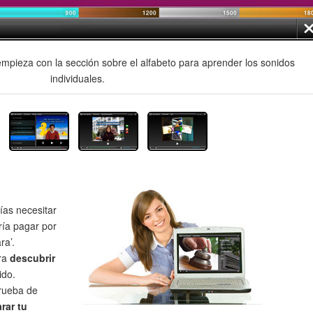
mpieza con la sección sobre el alfabeto para aprender los sonidos
individuales.
as necesitar
ría pagar por
ra’.
ra
descubrir
ido.
prueba de
rar tu