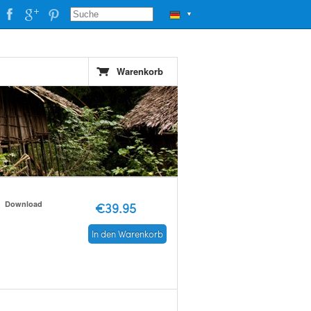
▼
Warenkorb
Download
€39.95
In den Warenkorb