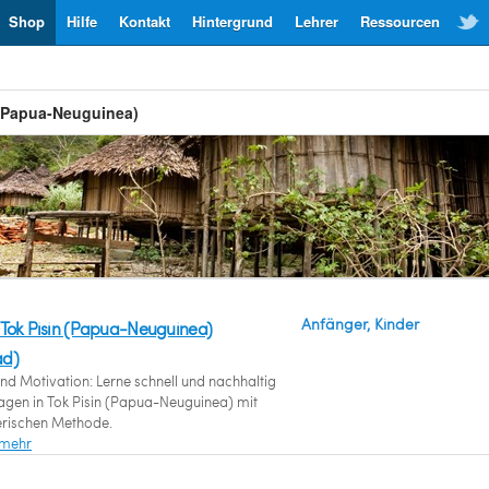
Shop
Hilfe
Kontakt
Hintergrund
Lehrer
Ressourcen
 (Papua-Neuguinea)
Anfänger, Kinder
 Tok Pisin (Papua-Neuguinea)
ad)
nd Motivation: Lerne schnell und nachhaltig
agen in Tok Pisin (Papua-Neuguinea) mit
lerischen Methode.
 mehr