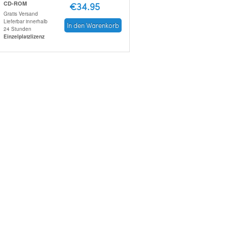
CD-ROM
€34.95
Gratis Versand
Lieferbar innerhalb
In den Warenkorb
24 Stunden
Einzelplatzlizenz