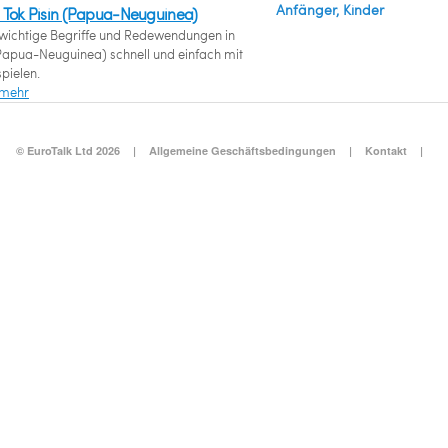
Anfänger, Kinder
 Tok Pisin (Papua-Neuguinea)
 wichtige Begriffe und Redewendungen in
(Papua-Neuguinea) schnell und einfach mit
spielen.
 mehr
© EuroTalk Ltd 2026
|
Allgemeine Geschäftsbedingungen
|
Kontakt
|