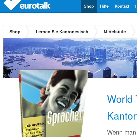
Shop
Hilfe
Kontakt
Shop
Lernen Sie Kantonesisch
Mittelstufe
World 
Kanton
Wenn man 