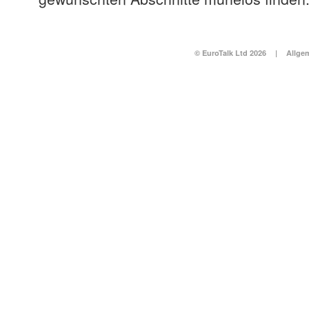
© EuroTalk Ltd 2026
|
Allge