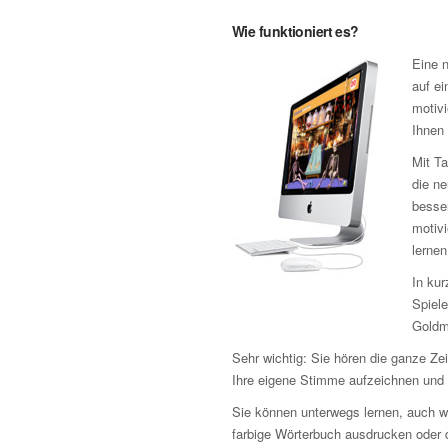
Wie funktioniert es?
Eine n
auf ei
motivi
Ihnen 
Mit Ta
die n
besse
motiv
lernen
In kur
Spiele
Goldm
Sehr wichtig: Sie hören die ganze Ze
Ihre eigene Stimme aufzeichnen und d
Sie können unterwegs lernen, auch w
farbige Wörterbuch ausdrucken oder d