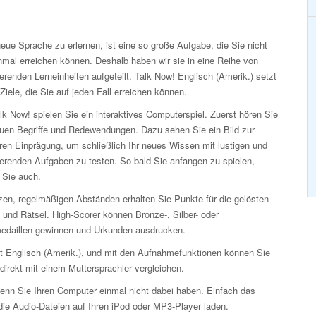
eue Sprache zu erlernen, ist eine so große Aufgabe, die Sie nicht
nmal erreichen können. Deshalb haben wir sie in eine Reihe von
erenden Lerneinheiten aufgeteilt. Talk Now! Englisch (Amerik.) setzt
Ziele, die Sie auf jeden Fall erreichen können.
lk Now! spielen Sie ein interaktives Computerspiel. Zuerst hören Sie
euen Begriffe und Redewendungen. Dazu sehen Sie ein Bild zur
ren Einprägung, um schließlich Ihr neues Wissen mit lustigen und
ierenden Aufgaben zu testen. So bald Sie anfangen zu spielen,
 Sie auch.
zen, regelmäßigen Abständen erhalten Sie Punkte für die gelösten
 und Rätsel. High-Scorer können Bronze-, Silber- oder
edaillen gewinnen und Urkunden ausdrucken.
it Englisch (Amerik.), und mit den Aufnahmefunktionen können Sie
irekt mit einem Muttersprachler vergleichen.
enn Sie Ihren Computer einmal nicht dabei haben. Einfach das
ie Audio-Dateien auf Ihren iPod oder MP3-Player laden.