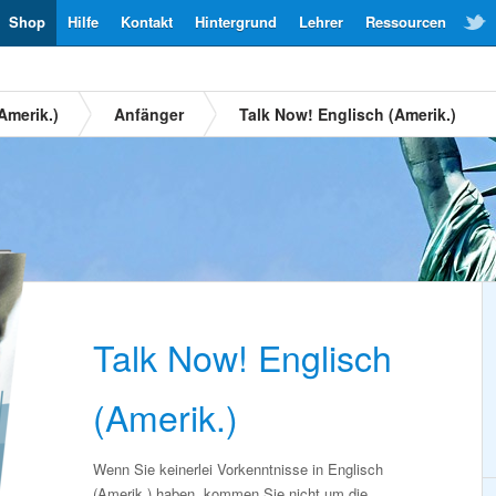
Shop
Hilfe
Kontakt
Hintergrund
Lehrer
Ressourcen
Amerik.)
Anfänger
Talk Now! Englisch (Amerik.)
Talk Now! Englisch
(Amerik.)
Wenn Sie keinerlei Vorkenntnisse in Englisch
(Amerik.) haben, kommen Sie nicht um die