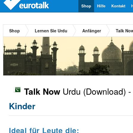
Shop
Hilfe
Kontakt
Shop
Lernen Sie Urdu
Anfänger
Talk No
Urdu
(Download) 
Talk Now
Kinder
Ideal für Leute die: