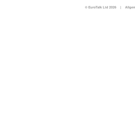
© EuroTalk Ltd 2026
|
Allge