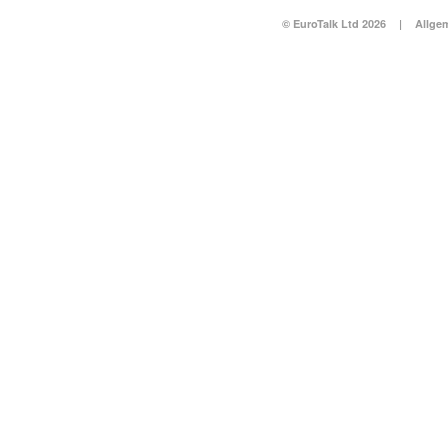
© EuroTalk Ltd 2026
|
Allge