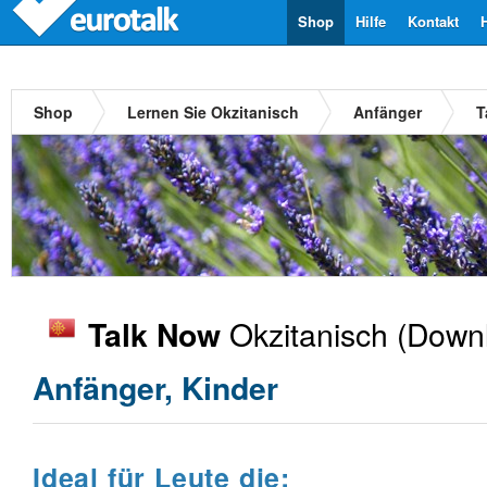
Shop
Hilfe
Kontakt
Shop
Lernen Sie Okzitanisch
Anfänger
T
Okzitanisch
(Downl
Talk Now
Anfänger, Kinder
Ideal für Leute die: