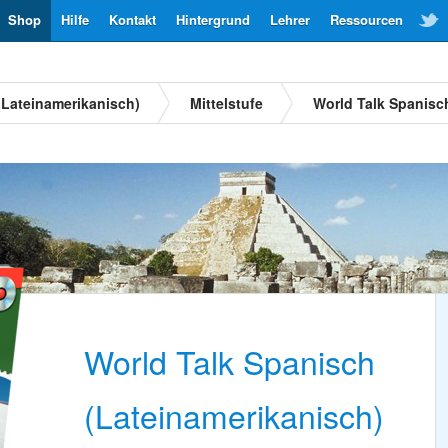
Shop
Hilfe
Kontakt
Hintergrund
Lehrer
Ressourcen
(Lateinamerikanisch)
Mittelstufe
World Talk Spanisc
World Talk Spanisch
(Lateinamerikanisch)