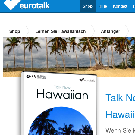
Shop
Hilfe
Kontakt
Shop
Lernen Sie Hawaiianisch
Anfänger
Talk N
Hawaii
Wenn Sie k