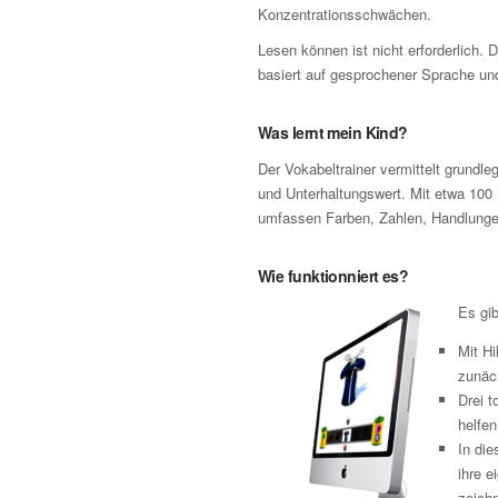
Konzentrationsschwächen.
Lesen können ist nicht erforderlich. 
basiert auf gesprochener Sprache und
Was lernt mein Kind?
Der Vokabeltrainer vermittelt grund
und Unterhaltungswert. Mit etwa 100 
umfassen Farben, Zahlen, Handlungen
Wie funktionniert es?
Es gib
Mit Hi
zunäch
Drei t
helfen
In di
ihre e
zeichn