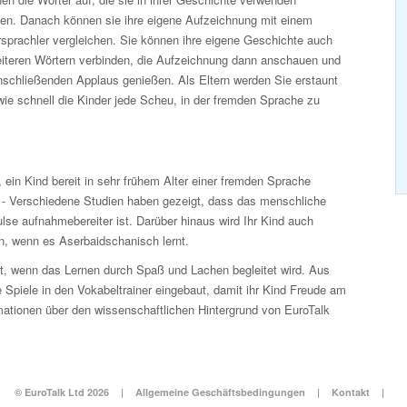
en. Danach können sie ihre eigene Aufzeichnung mit einem
sprachler vergleichen. Sie können ihre eigene Geschichte auch
eiteren Wörtern verbinden, die Aufzeichnung dann anschauen und
nschließenden Applaus genießen. Als Eltern werden Sie erstaunt
wie schnell die Kinder jede Scheu, in der fremden Sprache zu
l, ein Kind bereit in sehr frühem Alter einer fremden Sprache
. - Verschiedene Studien haben gezeigt, dass das menschliche
ulse aufnahmebereiter ist. Darüber hinaus wird Ihr Kind auch
n, wenn es Aserbaidschanisch lernt.
kt, wenn das Lernen durch Spaß und Lachen begleitet wird. Aus
Spiele in den Vokabeltrainer eingebaut, damit ihr Kind Freude am
mationen über den wissenschaftlichen Hintergrund von EuroTalk
© EuroTalk Ltd 2026
|
Allgemeine Geschäftsbedingungen
|
Kontakt
|