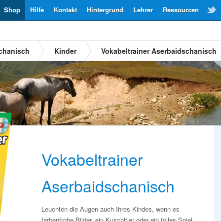
Shop
Hilfe
Kontakt
Hintergrund
Lehrer
Ressourcen
schanisch
Kinder
Vokabeltrainer Aserbaidschanisch
Vokabeltrainer
Aserbaidschanisch
Leuchten die Augen auch Ihres Kindes, wenn es
farbenfrohe Bilder, ein Kuschltier oder ein tolles Spiel