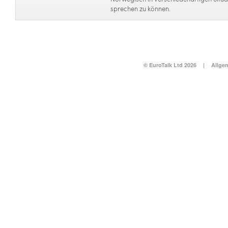
sprechen zu können.
© EuroTalk Ltd 2026
|
Allge