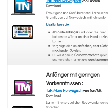
Talk Now Norwegisch
von EuroTalk
Download
Ermutigend und Spaß bereitend: Lerne schne
Grundlagen auf Norwegisch, mit lohnenden 
Ideal für Leute die:
Absolute Anfänger
sind, oder die ihnen
bekannten Wörter an einer Hand abzäh
können.
Vergnüge dich an
einfachen, aber sücht
machenden Spielen
.
Du willst genug
Grundwortschatz
sprec
und verstehen lernen um
‘durchzukomm
Anfänger mit geringen
Vorkenntnissen :
Talk More Norwegisch
von EuroTalk
Download
Lerne mit reisetauglichen Redewendungen 
Sprechen.