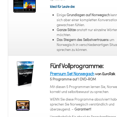
Ideal für Leute die:
Einige
Grundlagen auf Norwegisch
kenn
sich aber einer kompletten Konversation
gewachsen fühlen.
Ganze Sätze
anstatt nur einzelne Wörter
möchten.
Das Steigern des Selbstvertrauens
um
Norwegisch in verschiedenartigen Situa
sprechen zu können.
Fünf Vollprogramme:
Premium Set Norwegisch
von EuroTalk
5 Programme auf 1 DVD-ROM
Mit diesen 5 Programmen lernen Sie, Norwe
korrekt und selbstbewusst zu sprechen.
WENN Sie diese Programme absolviert hab
sprechen Sie Norwegisch verständlich und
überzeugend. –
Garantiert!
Unentbehrlich für absolute Sprachanfänger,