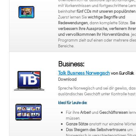
mit Vorkenntnissen und fortgeschrittene Lern
beinhaltet
fünf CDs mit unseren populärsten 
Zuerst lernen Sie
wichtige Begriffe und
Redewendungen
, dann komplette Sätze.
Sie
verbessern Ihre Aussprache, verfeinern Ihre
und vervollkommnen Ihr Hörverständnis
. Je
Programm zielt auf einen oder mehrere die
Bereiche.
Business:
Talk Business Norwegisch
von EuroTalk
Download
Spreche Norwegisch und sei dir gewiss, das
ausländisches Geschäft unter Kontrolle hast
Ideal für Leute die:
Für ihre
Arbeit
und
Geschäftsreisen
lern
müssen.
Ganze Sätze
anstatt nur einzelne Wörter
Das Steigern des Selbstvertrauens
um
Norwegisch in verschiedenartigen Situa