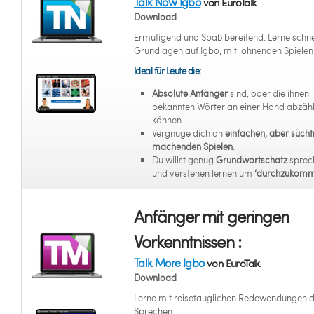
Talk Now Igbo
von EuroTalk
Download
Ermutigend und Spaß bereitend: Lerne schne
Grundlagen auf Igbo, mit lohnenden Spielen
Ideal für Leute die:
Absolute Anfänger
sind, oder die ihnen
bekannten Wörter an einer Hand abzäh
können.
Vergnüge dich an
einfachen, aber sücht
machenden Spielen
.
Du willst genug
Grundwortschatz
sprec
und verstehen lernen um
‘durchzukomm
Anfänger mit geringen
Vorkenntnissen :
Talk More Igbo
von EuroTalk
Download
Lerne mit reisetauglichen Redewendungen 
Sprechen.