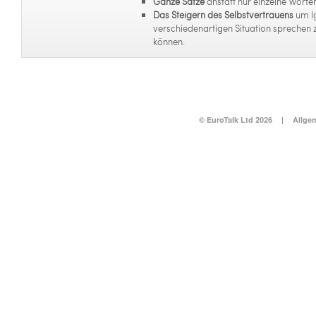
Ganze Sätze
anstatt nur einzelne Wörter
Das Steigern des Selbstvertrauens
um I
verschiedenartigen Situation sprechen 
können.
© EuroTalk Ltd 2026
|
Allge