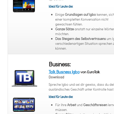
Ideal für Leute die:
Einige
Grundlagen auf Igbo
kennen, sic
einer kompletten Konversation nicht
gewachsen fühlen.
Ganze Sätze
anstatt nur einzelne Wörter
möchten.
Das Steigern des Selbstvertrauens
um I
verschiedenartigen Situation sprechen 
können.
Business:
Talk Business Igbo
von EuroTalk
Download
Spreche Igbo und sei dir gewiss, dass du de
ausländisches Geschäft unter Kontrolle hast
Ideal für Leute die:
Für ihre
Arbeit
und
Geschäftsreisen
lern
müssen.